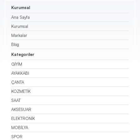
Kurumsal
Triko
Ana Sayfa
Kurumsal
Kazak
Markalar
Pantolon
Blog
Kategoriler
Etek
GİYİM
AYAKKABI
Şort
ÇANTA
KOZMETİK
SAAT
AKSESUAR
ELEKTRONİK
MOBİLYA
SPOR