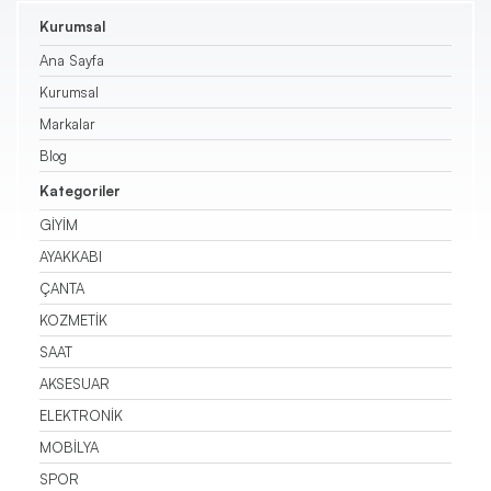
Kurumsal
Triko
Ana Sayfa
Kurumsal
Kazak
Markalar
Pantolon
Blog
Kategoriler
Etek
GİYİM
AYAKKABI
Şort
ÇANTA
KOZMETİK
SAAT
AKSESUAR
ELEKTRONİK
MOBİLYA
SPOR