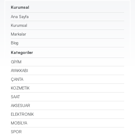
Kurumsal
Triko
Ana Sayfa
Kurumsal
Kazak
Markalar
Pantolon
Blog
Kategoriler
Etek
GİYİM
AYAKKABI
Şort
ÇANTA
KOZMETİK
SAAT
AKSESUAR
ELEKTRONİK
MOBİLYA
SPOR