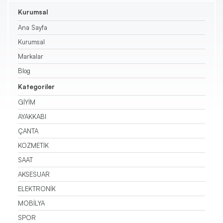
Kurumsal
Triko
Ana Sayfa
Kurumsal
Kazak
Markalar
Pantolon
Blog
Kategoriler
Etek
GİYİM
AYAKKABI
Şort
ÇANTA
KOZMETİK
SAAT
AKSESUAR
ELEKTRONİK
MOBİLYA
SPOR