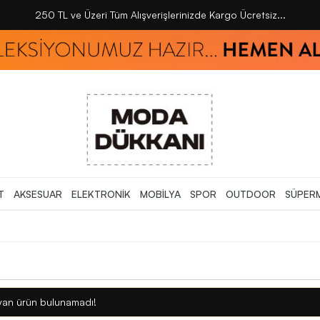
250 TL ve Üzeri Tüm Alışverişlerinizde Kargo Ücretsiz...
T
AKSESUAR
ELEKTRONİK
MOBİLYA
SPOR
OUTDOOR
SÜPER
 uyan ürün bulunamadı!