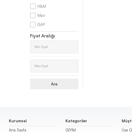
H&M
Triko
Mavi
GAP
Kazak
Fiyat Aralığı
Pantolon
Etek
Şort
Ara
Kurumsal
Kategoriler
Müşte
Ana Sayfa
GİYİM
Üye O