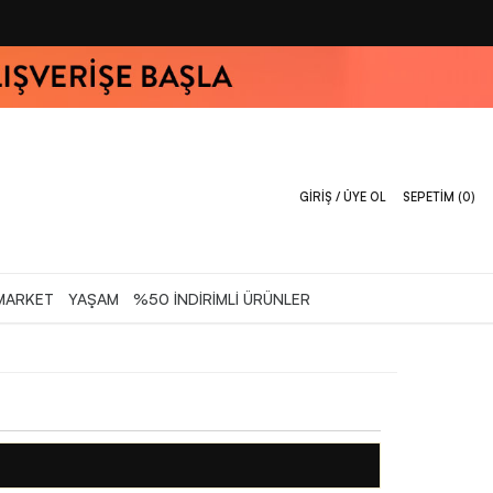
GİRİŞ / ÜYE OL
SEPETİM (
0
)
MARKET
YAŞAM
%50 İNDİRİMLİ ÜRÜNLER