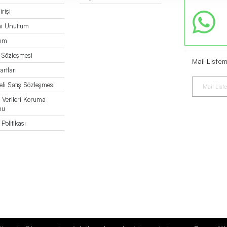
rişi
mi Unuttum
bım
k Sözleşmesi
Mail Liste
artları
li Satış Sözleşmesi
l Verileri Koruma
nu
Politikası
Bu
E-Ticaret Sitesi
Tarafından Hazırlanmıştır.