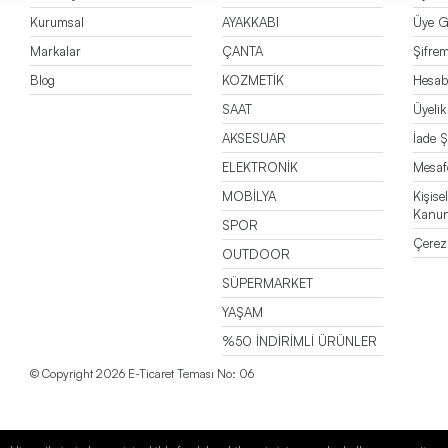
Kurumsal
AYAKKABI
Üye Gi
Markalar
ÇANTA
Şifre
Blog
KOZMETİK
Hesa
SAAT
Üyeli
AKSESUAR
İade Ş
ELEKTRONİK
Mesafe
MOBİLYA
Kişise
Kanu
SPOR
Çerez 
OUTDOOR
SÜPERMARKET
YAŞAM
%50 İNDİRİMLİ ÜRÜNLER
© Copyright 2026 E-Ticaret Teması No: 06