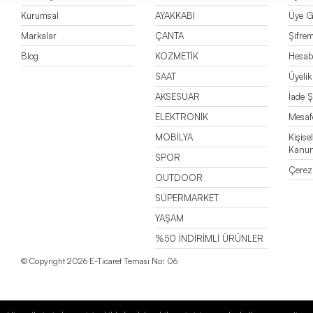
Kurumsal
AYAKKABI
Üye Gi
Markalar
ÇANTA
Şifre
Blog
KOZMETİK
Hesa
SAAT
Üyeli
AKSESUAR
İade Ş
ELEKTRONİK
Mesafe
MOBİLYA
Kişise
Kanu
SPOR
Çerez 
OUTDOOR
SÜPERMARKET
YAŞAM
%50 İNDİRİMLİ ÜRÜNLER
© Copyright 2026 E-Ticaret Teması No: 06