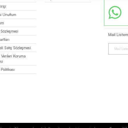
rişi
mi Unuttum
bım
k Sözleşmesi
Mail Liste
artları
li Satış Sözleşmesi
l Verileri Koruma
nu
Politikası
Bu
E-Ticaret Sitesi
Tarafından Hazırlanmıştır.