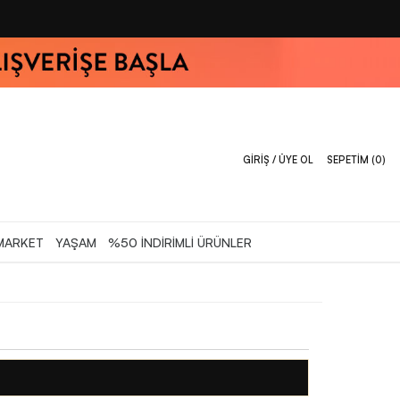
GİRİŞ / ÜYE OL
SEPETİM (
0
)
MARKET
YAŞAM
%50 İNDİRİMLİ ÜRÜNLER