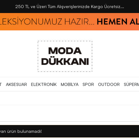
250 TL ve Üzeri Tüm Alışverişlerinizde Kargo Ücretsiz...
T
AKSESUAR
ELEKTRONİK
MOBİLYA
SPOR
OUTDOOR
SÜPER
 uyan ürün bulunamadı!