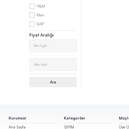
H&M
Triko
Mavi
GAP
Kazak
Fiyat Aralığı
Pantolon
Etek
Şort
Ara
Kurumsal
Kategoriler
Müşte
Ana Sayfa
GİYİM
Üye O