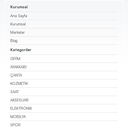
Kurumsal
Triko
Ana Sayfa
Kurumsal
Kazak
Markalar
Pantolon
Blog
Kategoriler
Etek
GİYİM
AYAKKABI
Şort
ÇANTA
KOZMETİK
SAAT
AKSESUAR
ELEKTRONİK
MOBİLYA
SPOR